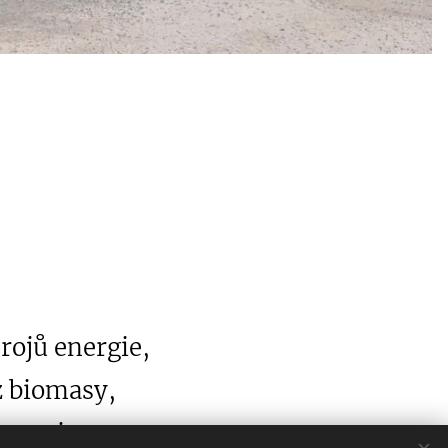
zdrojů energie,
z biomasy,
ovozuje