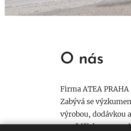
O nás
Firma ATEA PRAHA s.
Zabývá se výzkumem
výrobou, dodávkou a
zemědělskou prvovýr