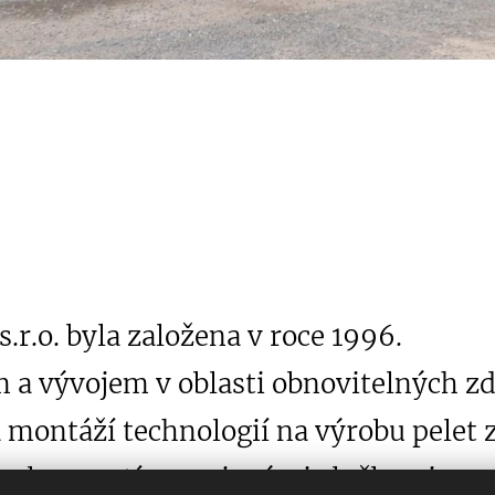
r.o. byla založena v roce 1996.
 a vývojem v oblasti obnovitelných 
 montáží technologií na výrobu pelet 
obou a s tím spojenými službami, pr