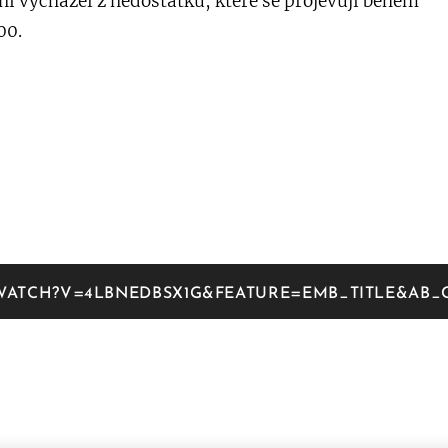
ní vycházel z nedostatků, které se projevují během
00.
ATCH?V=4LBNEDBSX1G&FEATURE=EMB_TITLE&AB