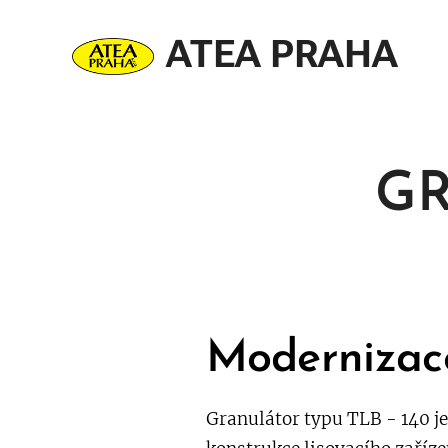
ATEA PRAHA
s.r.o.
GR
Modernizac
Granulátor typu TLB - 140 j