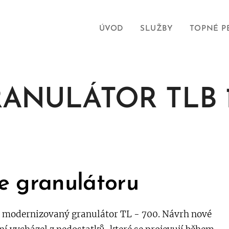
ÚVOD
SLUŽBY
TOPNÉ P
ANULÁTOR TLB 
e granulátoru
e modernizovaný granulátor TL - 700. Návrh nové