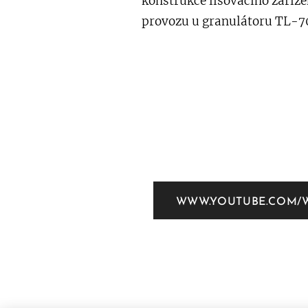
konstrukce lisovacího zaříze
provozu u granulátoru TL-7
WWW.YOUTUBE.COM/W